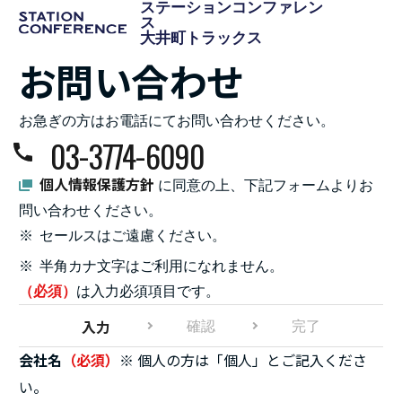
6
ステーションコンファレン
ス
残りの入力必須項目
あと
件
大井町トラックス
お問い合わせ
お急ぎの方はお電話にてお問い合わせください。
03
-
3774
-
6090
個人情報保護方針
に同意の上、下記フォームよりお
問い合わせください。
※
セールスはご遠慮ください。
※
半角カナ文字はご利用になれません。
（必須）
は入力必須項目です。
入力
確認
完了
会社名
（必須）
※ 個人の方は「個人」とご記入くださ
い。