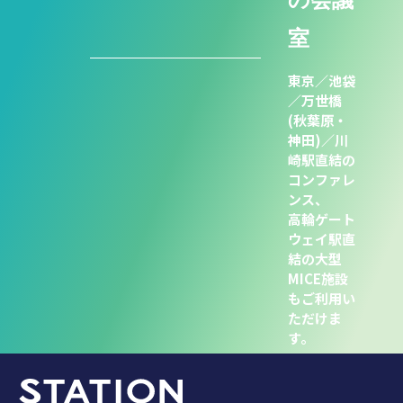
室
東京／池袋
／万世橋
(秋葉原・
神田)／川
崎駅直結の
コンファレ
ンス、
高輪ゲート
ウェイ駅直
結の大型
MICE施設
もご利用い
ただけま
す。