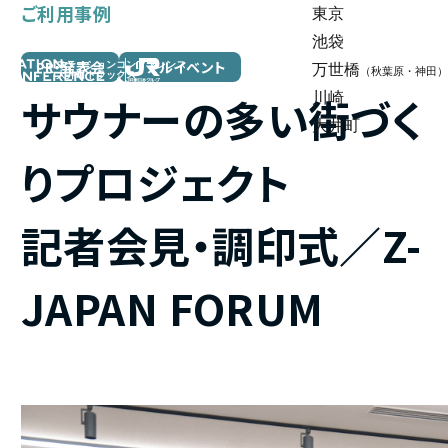
ご利用事例
東京
池袋
PR・発表会
リアルイベント
ステーションコンファレンス
万世橋
（秋葉原・神田）
大井町トラックス
サウナーの多い街づく
川崎
大井町
りプロジェクト
記者会見・調印式／Z-
JAPAN FORUM