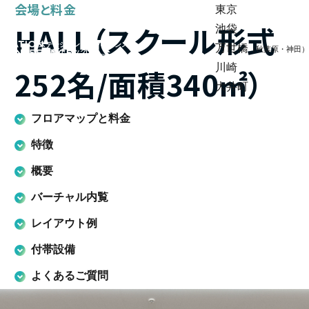
会場と料金
東京
HALL
（スクール形式
池袋
ステーションコンファレンス
万世橋
（秋葉原・神田）
大井町トラックス
川崎
252名/面積340㎡）
大井町
フロアマップと料金
特徴
概要
バーチャル内覧
レイアウト例
付帯設備
よくあるご質問