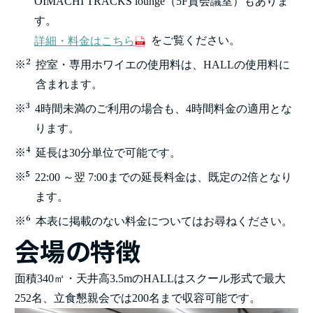
OIMACHI TRACKS lounge（5F貸会議室）もありま
す。
をご覧ください。
詳細・料金はこちら
※
2
控室・専用ホワイエの使用料は、HALLの使用料に
含まれます。
※
3
4時間未満のご利用の場合も、4時間料金の適用とな
ります。
※
4
延長は30分単位で可能です。
※
5
22:00 ～翌 7:00までの延長料金は、既定の2倍となり
ます。
※
6
本表に掲載のない料金についてはお尋ねください。
会場の特徴
面積340㎡・天井高3.5mのHALLはスクール形式で最大
252名、立食懇親会では200名まで収容可能です。