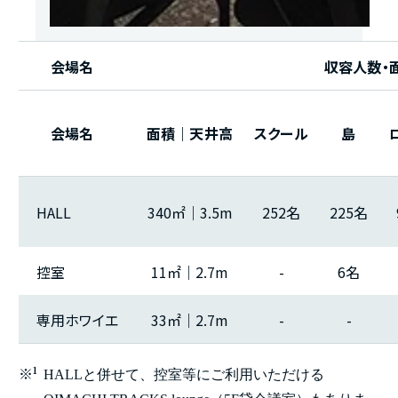
会場名
収容人数・
会場名
面積｜天井高
スクール
島
HALL
340㎡｜3.5m
252名
225名
控室
11㎡｜2.7m
-
6名
専用ホワイエ
33㎡｜2.7m
-
-
※
1
HALLと併せて、控室等にご利用いただける