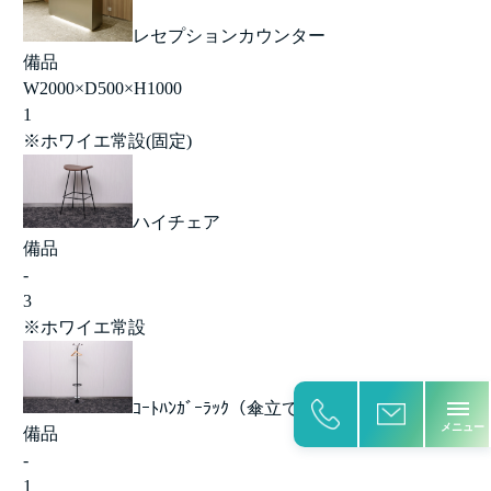
レセプションカウンター
備品
W2000×D500×H1000
1
※ホワイエ常設(固定)
ハイチェア
備品
-
3
※ホワイエ常設
ｺｰﾄﾊﾝｶﾞｰﾗｯｸ（傘立て付）
備品
-
1