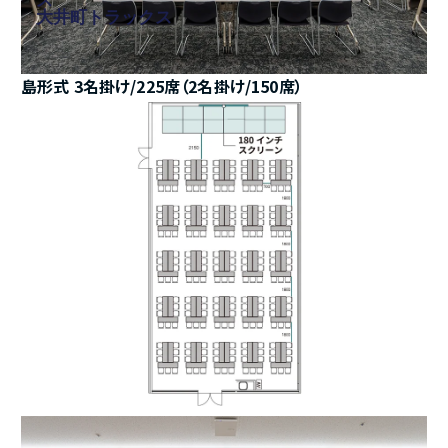
ス
大井町トラックス
島形式 3名掛け/225席（2名掛け/150席）