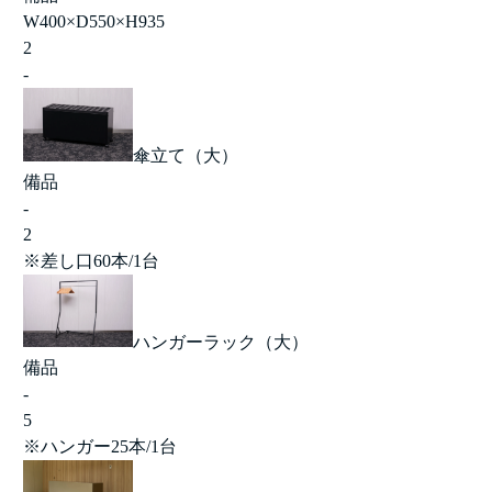
W400×D550×H935
2
-
傘立て（大）
備品
-
2
※差し口60本/1台
ハンガーラック（大）
備品
-
5
※ハンガー25本/1台