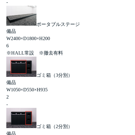
-
ポータブルステージ
備品
W2400×D1800×H200
6
※HALL常設 ※撤去有料
ゴミ箱（3分別）
備品
W1050×D550×H935
2
-
ゴミ箱（2分別）
備品