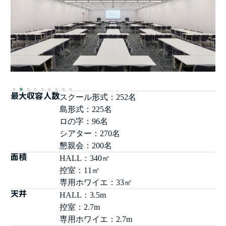
最大収容人数
スクール形式：252名
島形式：225名
ロの字：96名
シアター：270名
懇親会：200名
面積
HALL：340㎡
控室：11㎡
専用ホワイエ：33㎡
天井
HALL：3.5m
控室：2.7m
専用ホワイエ：2.7m