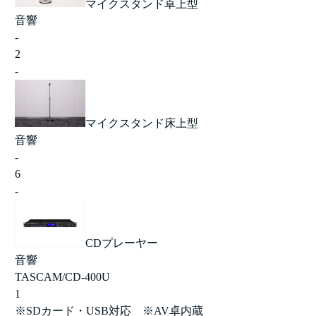
マイクスタンド卓上型
音響
-
2
-
マイクスタンド床上型
音響
-
6
-
CDプレーヤー
音響
TASCAM/CD-400U
1
※SDカード・USB対応 ※AV卓内蔵