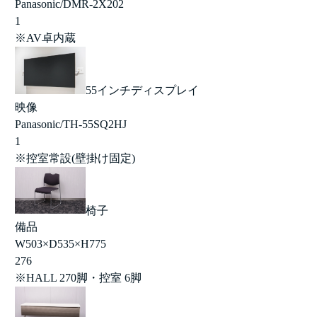
Panasonic/DMR-2X202
1
※AV卓内蔵
55インチディスプレイ
映像
Panasonic/TH-55SQ2HJ
1
※控室常設(壁掛け固定)
椅子
備品
W503×D535×H775
276
※HALL 270脚・控室 6脚