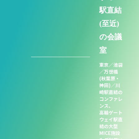
駅直結
(至近)
の会議
室
東京／池袋
／万世橋
(秋葉原・
神田)／川
崎駅直結の
コンファレ
ンス、
高輪ゲート
ウェイ駅直
結の大型
MICE施設