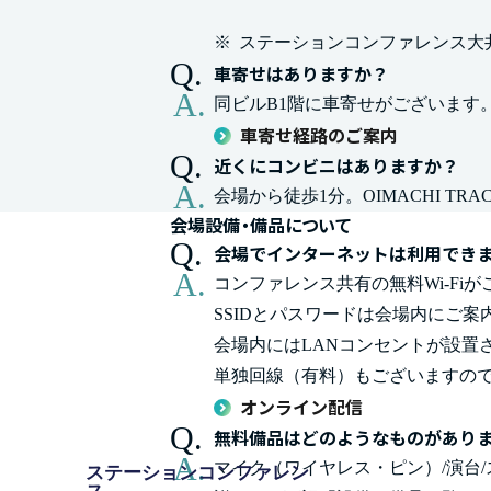
※
ステーションコンファレンス大
車寄せはありますか？
同ビルB1階に車寄せがございます
車寄せ経路のご案内
近くにコンビニはありますか？
会場から徒歩1分。OIMACHI T
会場設備・備品について
会場でインターネットは利用でき
コンファレンス共有の無料Wi-Fi
SSIDとパスワードは会場内にご案
会場内にはLANコンセントが設置
単独回線（有料）もございますの
オンライン配信
無料備品はどのようなものがあり
マイク（ワイヤレス・ピン）/演台
ステーションコンファレン