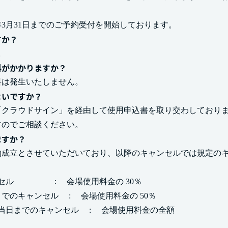
年3月31日までのご予約受付を開始しております。
すか？
。
料がかかりますか？
料は発生いたしません。
よいですか？
「クラウドサイン」を経由して使用申込書を取り交わしており
すのでご相談ください。
ますか？
約成立とさせていただいており、以降のキャンセルでは規定の
セル
:
会場使用料金の 30％
前までのキャンセル
:
会場使用料金の 50％
日当日までのキャンセル
:
会場使用料金の全額